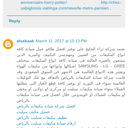
anniversaire-harry-potter/
,
http://chez-
salpiglossis.viabloga.com/news/le-metro-parisien
,
Reply
alsabaak
March 11, 2017 at 10:13 PM
تعتمد شركة ثراء الخليج على توفير افضل طاقم عمل صيانة كافة
انواع المكيفات من الفنيين ومهندسى التكييف والتبريد الذين
يتمتعون بالخبرة العالية فى صيانة كافة انواع المكيفات بمختلف
اشكالها وانواعها من مكيفات الهواء SAMSUNG - LG - GREE
وتعتبر هذه الانواع العالمية هى الاشهر فى السوق السعودى وقد
قامت شركة صيانة المكيفات بالرياض بالتعاقد مع تلك التوكيلات
العالمية سواء فى التوريد او توفير كافة قطع الغيار التى يتطلبها
العملاء سواء صيانة مكيفات سبليت او مركزى او دولابى او مخفى
او مكيفات الشباك او الويندومن خلال افصل فنى صيانة مكيفات
بالرياض.
افضل شركة صيانة مكيفات بالرياض
غسيل مكيف سبليت
تنظيف مكيفات سبليت بالرياض
ارقام صيانة مكيفات سبليت بالرياض