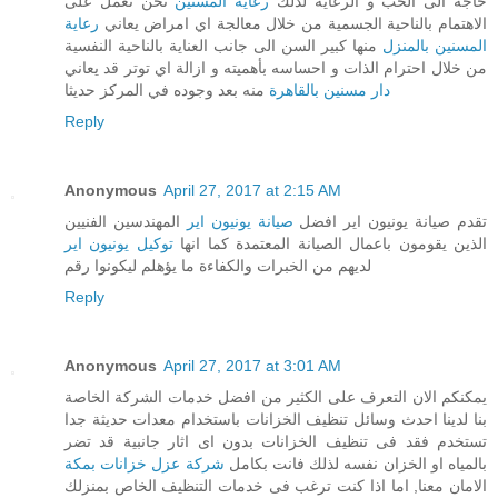
حاجة الى الحب و الرعاية لذلك
رعاية المسنين
نحن نعمل على
الاهتمام بالناحية الجسمية من خلال معالجة اي امراض يعاني
رعاية
المسنين بالمنزل
منها كبير السن الى جانب العناية بالناحية النفسية
من خلال احترام الذات و احساسه بأهميته و ازالة اي توتر قد يعاني
دار مسنين بالقاهرة
منه بعد وجوده في المركز حديثا
Reply
Anonymous
April 27, 2017 at 2:15 AM
تقدم صيانة يونيون اير افضل
صيانة يونيون اير
المهندسين الفنيين
الذين يقومون باعمال الصيانة المعتمدة كما انها
توكيل يونيون اير
لديهم من الخبرات والكفاءة ما يؤهلم ليكونوا رقم
Reply
Anonymous
April 27, 2017 at 3:01 AM
يمكنكم الان التعرف على الكثير من افضل خدمات الشركة الخاصة
بنا لدينا احدث وسائل تنظيف الخزانات باستخدام معدات حديثة جدا
تستخدم فقد فى تنظيف الخزانات بدون اى اثار جانبية قد تضر
بالمياه او الخزان نفسه لذلك فانت بكامل
شركة عزل خزانات بمكة
الامان معنا, اما اذا كنت ترغب فى خدمات التنظيف الخاص بمنزلك